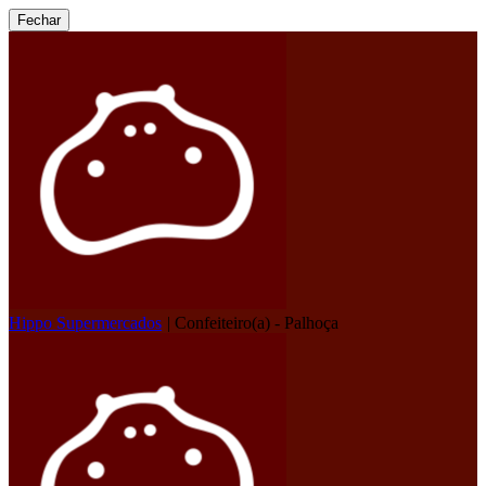
Fechar
Hippo Supermercados
|
Confeiteiro(a) - Palhoça